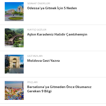
SEYAHAT ÖNERILERI
Odessa’ya Gitmek İçin 5 Neden
YURTIÇI GEZILER
Aşkın Karadeniz Halidir Çamlıhemşin
GEZI YAZILARI
Moldova Gezi Yazısı
İPUÇLARI
Barselona’ya Gitmeden Önce Okumanız
Gereken 9 Bilgi