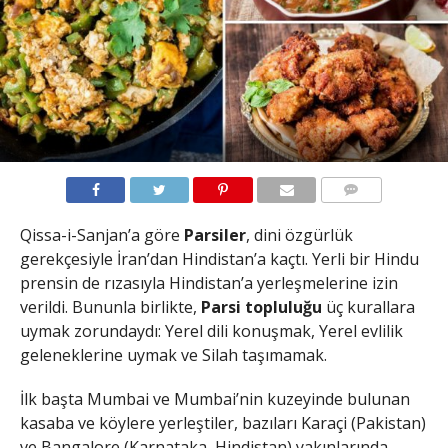
YORUMLAR
Qissa-i-Sanjan’a göre
Parsiler
, dini özgürlük
gerekçesiyle İran’dan Hindistan’a kaçtı. Yerli bir Hindu
prensin de rızasıyla Hindistan’a yerleşmelerine izin
verildi. Bununla birlikte,
Parsi topluluğu
üç kurallara
uymak zorundaydı: Yerel dili konuşmak, Yerel evlilik
geleneklerine uymak ve Silah taşımamak.
İlk başta Mumbai ve Mumbai’nin kuzeyinde bulunan
kasaba ve köylere yerleştiler, bazıları Karaçi (Pakistan)
ve Bangalore (Karnataka, Hindistan) yakınlarında