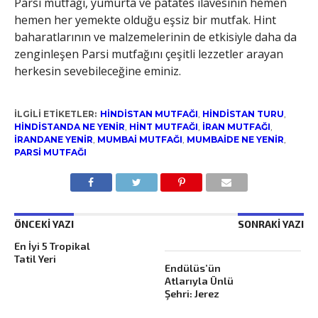
Parsi mutfağı, yumurta ve patates ilavesinin hemen
hemen her yemekte olduğu eşsiz bir mutfak. Hint
baharatlarının ve malzemelerinin de etkisiyle daha da
zenginleşen Parsi mutfağını çeşitli lezzetler arayan
herkesin sevebileceğine eminiz.
İLGILI ETIKETLER:
HINDISTAN MUTFAĞI
,
HINDISTAN TURU
,
HINDISTANDA NE YENIR
,
HINT MUTFAĞI
,
IRAN MUTFAĞI
,
IRANDANE YENIR
,
MUMBAI MUTFAĞI
,
MUMBAIDE NE YENIR
,
PARSI MUTFAĞI
ÖNCEKI YAZI
SONRAKI YAZI
En İyi 5 Tropikal
Tatil Yeri
Endülüs’ün
Atlarıyla Ünlü
Şehri: Jerez