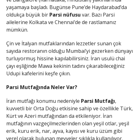
yaşamaya başladı. Bugünse Pune’de Haydarabad’da
oldukça büyük bir
Parsi nüfusu
var. Bazı Parsi
ailelerine Kolkata ve Chennai’de de rastlamanız
mümkün.
Çin ve İtalyan mutfaklarından lezzetler sunan çok
sayıda restoranın olduğu Mumbai’yi gezerken dünyayı
turluyormuş hissine kapılabilirsiniz. İran usulü chai
çayı eşliğinde Mawa kekinin tadını çıkarabileceğiniz
Udupi kafelerini keşfe çıkın.
Parsi Mutfağında Neler Var?
İran mutfağı konumu nedeniyle
Parsi Mutfağı
,
kuvvetli bir Orta Doğu etkisine sahip ve özellikle Türk,
Kürt ve Azeri mutfağından da etkileniyor. İran
mutfağının vazgeçilmezlerinden olan yeşil otlar, yeşil
erik, kuru erik, nar, ayva, kayısı ve kuru üzüm gibi
yerel olarak bulunan meyveler sıklıkla kullanılıyor.