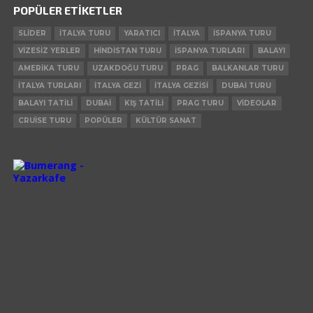
POPÜLER ETIKETLER
SLIDER
ITALYA TURU
YARATICI
ITALYA
ISPANYA TURU
VIZESIZ YERLER
HINDISTAN TURU
ISPANYA TURLARI
BALAYI
AMERIKA TURU
UZAKDOĞU TURU
PRAG
BALKANLAR TURU
ITALYA TURLARI
ITALYA GEZI
ITALYA GEZISI
DUBAI TURU
BALAYI TATILI
DUBAI
KIŞ TATILI
PRAG TURU
VIDEOLAR
CRUISE TURU
POPÜLER
KÜLTÜR SANAT