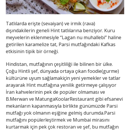
Tatlılarda erişte (sevaiyan) ve irmik (rava)
dışındakilerin geneli Hint tatlılarına benziyor. Kuru
meyvelerin eklenmesiyle “Lagan nu muhallebi” haline
getirilen karamelize tat, Parsi mutfağındaki Kafkas
etkisinin tipik bir örneği.
Hindistan, mutfağının çeşitliliği ile bilinen bir ülke.
Çoğu Hintli şef, dünyada ortaya çıkan foodie(gurme)
kültürüne uyum sağlamakiçin yeni yemekler ve tatlar
arayarak Hint mutfağına yenilik getirmeye çalışıyor
İran kahvelerinin pek de popüler olmaması ve
B.Merwan ve MatungaKoolarRestaurant gibi efsanevi
mekanların kapanmasıyla birlikte günümüzde Parsi
mutfağı yok olmanın eşiğine gelmiş durumda.Parsi
mutfağını popülerleştirmek ve Mumbai mirasını
kurtarmak için pek çok restoran ve şef, bu mutfağın