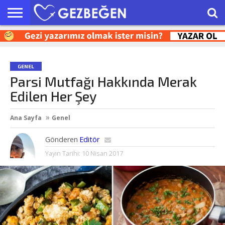
HAKKIMIZDA
EN’LER
GEZI
SEYAHAT
KEŞFET
OTEL
İPUÇLARI
YAZILARI
ÖNERILERI
GENEL
Parsi Mutfağı Hakkında Merak
Edilen Her Şey
Ana Sayfa
Genel
Gönderen
Editör
Yayın Tarihi:
10 Nisan 2017