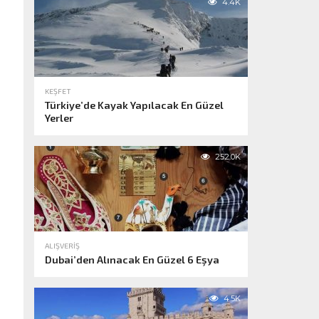
4.4K
KEŞFET
Türkiye’de Kayak Yapılacak En Güzel
Yerler
252.0K
ALIŞVERIŞ
Dubai’den Alınacak En Güzel 6 Eşya
4.5K