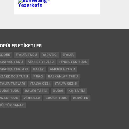
OPÜLER ETIKETLER
SLIDER
ITALYA TURU
YARATICI
ITALYA
ISPANYA TURU
VIZESIZ YERLER
HINDISTAN TURU
ISPANYA TURLARI
BALAYI
AMERIKA TURU
UZAKDOĞU TURU
PRAG
BALKANLAR TURU
ITALYA TURLARI
ITALYA GEZI
ITALYA GEZISI
DUBAI TURU
BALAYI TATILI
DUBAI
KIŞ TATILI
PRAG TURU
VIDEOLAR
CRUISE TURU
POPÜLER
KÜLTÜR SANAT