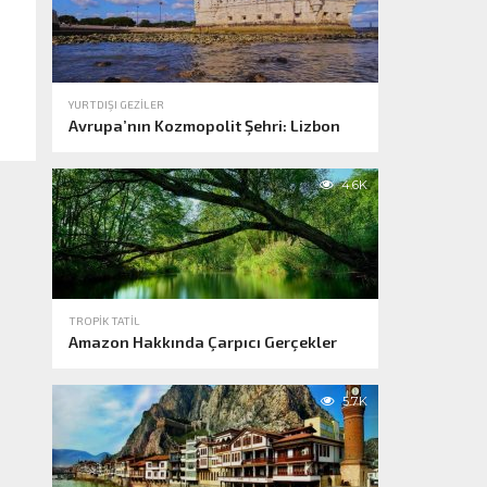
YURTDIŞI GEZILER
Avrupa’nın Kozmopolit Şehri: Lizbon
4.6K
TROPIK TATIL
Amazon Hakkında Çarpıcı Gerçekler
5.7K