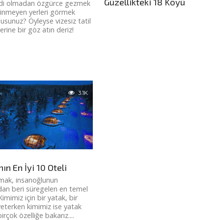
Güzellikteki 18 Köyü
rdi olmadan özgürce gezmek
ilinmeyen yerleri görmek
musunuz? Öyleyse vizesiz tatil
rine bir göz atın deriz!
3.1K
n En İyi 10 Oteli
mak, insanoğlunun
rdan beri süregelen en temel
 Kimimiz için bir yatak, bir
eterken kimimiz ise yatak
irçok özelliğe bakarız....