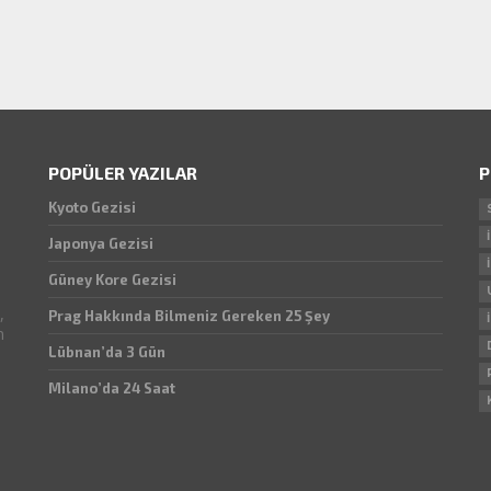
POPÜLER YAZILAR
P
Kyoto Gezisi
Japonya Gezisi
Güney Kore Gezisi
,
Prag Hakkında Bilmeniz Gereken 25 Şey
n
Lübnan’da 3 Gün
Milano’da 24 Saat