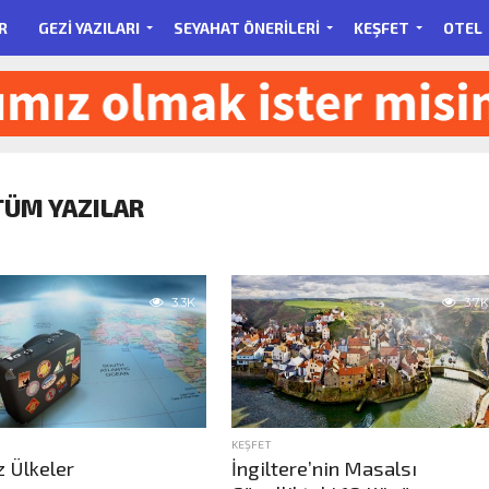
R
GEZI YAZILARI
SEYAHAT ÖNERILERI
KEŞFET
OTEL
TÜM YAZILAR
3.3K
3.7K
KEŞFET
z Ülkeler
İngiltere’nin Masalsı