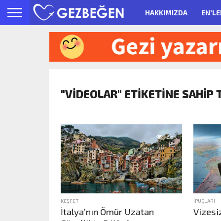
HAKKIMIZDA
EN’LE
"VIDEOLAR" ETIKETINE SAHIP 
3.5K
KEŞFET
İPUÇLARI
İtalya’nın Ömür Uzatan
Vizesi