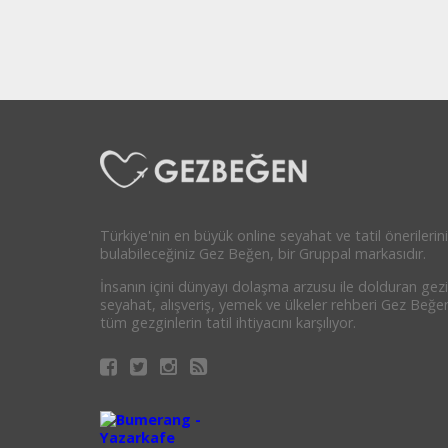
Türkiye'nin en büyük online seyahat ve tatil önerilerini
bulabileceğiniz Gez Beğen, bir Gruppal markasıdır.
İnsanın içini dünyayı dolaşma arzusu ile dolduran gezi
seyahat, alışveriş, yemek ve ülkeler rehberi Gez Beğe
tüm gezginlerin tatil ihtiyacını karşılıyor.