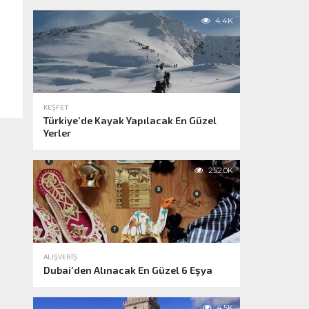
4.4K
KEŞFET
Türkiye’de Kayak Yapılacak En Güzel
Yerler
252.0K
ALIŞVERIŞ
Dubai’den Alınacak En Güzel 6 Eşya
4.5K