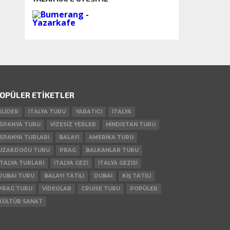
OPÜLER ETIKETLER
SLIDER
ITALYA TURU
YARATICI
ITALYA
ISPANYA TURU
VIZESIZ YERLER
HINDISTAN TURU
ISPANYA TURLARI
BALAYI
AMERIKA TURU
UZAKDOĞU TURU
PRAG
BALKANLAR TURU
ITALYA TURLARI
ITALYA GEZI
ITALYA GEZISI
DUBAI TURU
BALAYI TATILI
DUBAI
KIŞ TATILI
PRAG TURU
VIDEOLAR
CRUISE TURU
POPÜLER
KÜLTÜR SANAT