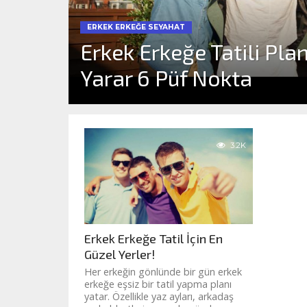
ERKEK ERKEĞE SEYAHAT
Erkek Erkeğe Tatili Pl
Yarar 6 Püf Nokta
3.2K
Erkek Erkeğe Tatil İçin En
Güzel Yerler!
Her erkeğin gönlünde bir gün erkek
erkeğe eşsiz bir tatil yapma planı
yatar. Özellikle yaz ayları, arkadaş