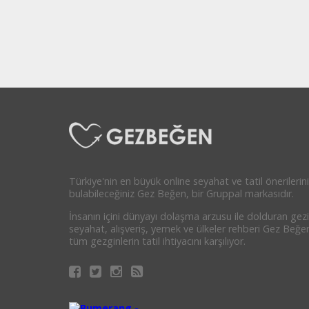
Türkiye'nin en büyük online seyahat ve tatil önerilerini
bulabileceğiniz Gez Beğen, bir Gruppal markasıdır.
İnsanın içini dünyayı dolaşma arzusu ile dolduran gezi
seyahat, alışveriş, yemek ve ülkeler rehberi Gez Beğe
tüm gezginlerin tatil ihtiyacını karşılıyor.