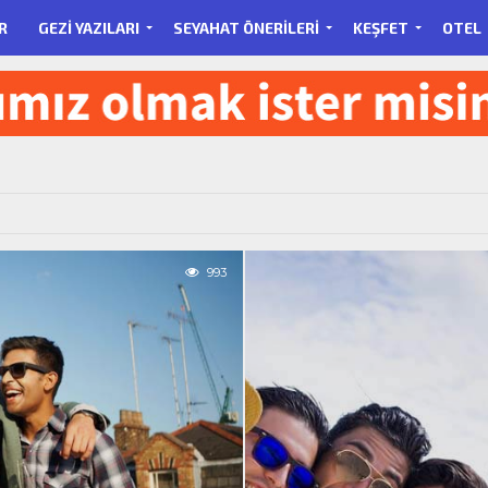
R
GEZI YAZILARI
SEYAHAT ÖNERILERI
KEŞFET
OTEL
993