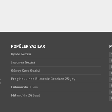
POPÜLER YAZILAR
P
Kyoto Gezisi
Japonya Gezisi
Güney Kore Gezisi
,
Prag Hakkında Bilmeniz Gereken 25 Şey
n
Lübnan’da 3 Gün
Milano’da 24 Saat