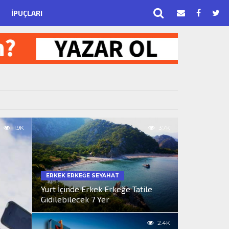
İPUÇLARI
1.9K
3.7K
ERKEK ERKEĞE SEYAHAT
Yurt İçinde Erkek Erkeğe Tatile
Gidilebilecek 7 Yer
2.4K