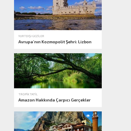
YURTDIŞI GEZILER
Avrupa’nın Kozmopolit Şehri: Lizbon
4.6K
TROPIK TATIL
Amazon Hakkında Çarpıcı Gerçekler
5.7K