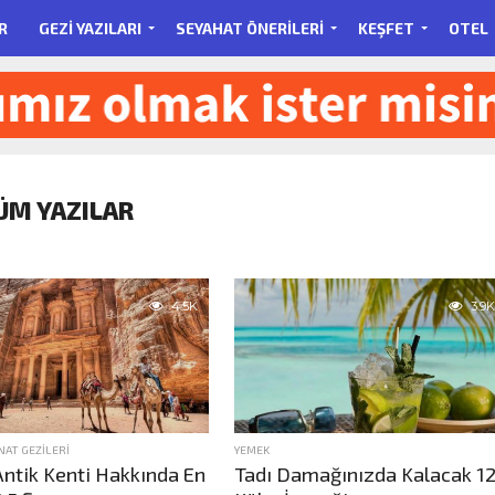
R
GEZI YAZILARI
SEYAHAT ÖNERILERI
KEŞFET
OTEL
TÜM YAZILAR
4.5K
3.9K
NAT GEZILERI
YEMEK
Antik Kenti Hakkında En
Tadı Damağınızda Kalacak 1