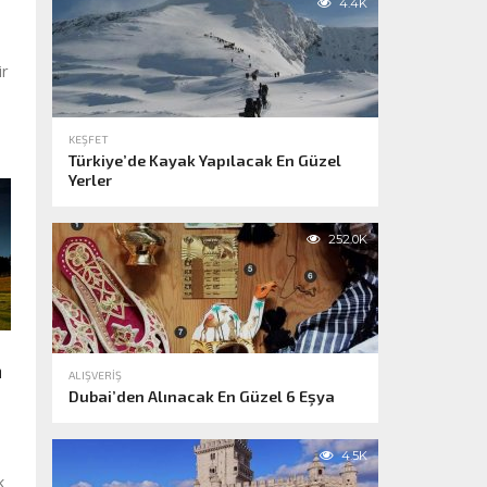
4.4K
ir
.
KEŞFET
Türkiye’de Kayak Yapılacak En Güzel
Yerler
252.0K
n
ALIŞVERIŞ
Dubai’den Alınacak En Güzel 6 Eşya
4.5K
k