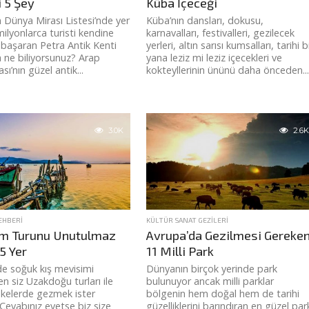
 5 Şey
Küba İçeceği
 Dünya Mirası Listesi’nde yer
Küba’nın dansları, dokusu,
milyonlarca turisti kendine
karnavalları, festivalleri, gezilecek
başaran Petra Antik Kenti
yerleri, altın sarısı kumsalları, tarihi b
 ne biliyorsunuz? Arap
yana leziz mi leziz içecekleri ve
ı’nın güzel antik...
kokteyllerinin ününü daha önceden..
3.0K
2.6K
EHBERI
KÜLTÜR SANAT GEZILERI
m Turunu Unutulmaz
Avrupa’da Gezilmesi Gereke
5 Yer
11 Milli Park
de soğuk kış mevisimi
Dünyanın birçok yerinde park
en siz Uzakdoğu turları ile
bulunuyor ancak milli parklar
ülkelerde gezmek ister
bölgenin hem doğal hem de tarihi
 Cevabınız evetse biz size
güzelliklerini barındıran en güzel par