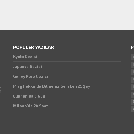
POPÜLER YAZILAR
P
Kyoto Gezisi
Japonya Gezisi
Güney Kore Gezisi
,
Prag Hakkında Bilmeniz Gereken 25 Şey
n
Lübnan’da 3 Gün
Milano’da 24 Saat