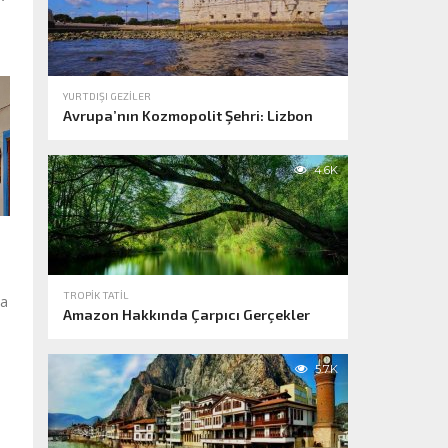
YURTDIŞI GEZILER
Avrupa’nın Kozmopolit Şehri: Lizbon
4.6K
TROPIK TATIL
ma
Amazon Hakkında Çarpıcı Gerçekler
5.7K