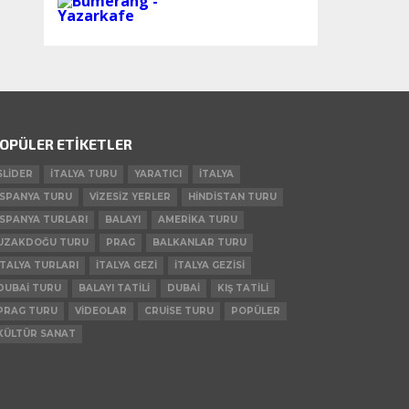
OPÜLER ETIKETLER
SLIDER
ITALYA TURU
YARATICI
ITALYA
ISPANYA TURU
VIZESIZ YERLER
HINDISTAN TURU
ISPANYA TURLARI
BALAYI
AMERIKA TURU
UZAKDOĞU TURU
PRAG
BALKANLAR TURU
ITALYA TURLARI
ITALYA GEZI
ITALYA GEZISI
DUBAI TURU
BALAYI TATILI
DUBAI
KIŞ TATILI
PRAG TURU
VIDEOLAR
CRUISE TURU
POPÜLER
KÜLTÜR SANAT