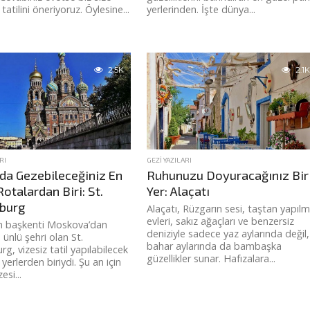
atilini öneriyoruz. Öylesine...
yerlerinden. İşte dünya...
2.5K
2.1K
RI
GEZI YAZILARI
da Gezebileceğiniz En
Ruhunuzu Doyuracağınız Bir
otalardan Biri: St.
Yer: Alaçatı
burg
Alaçatı, Rüzgarın sesi, taştan yapıl
evleri, sakız ağaçları ve benzersiz
n başkenti Moskova’dan
deniziyle sadece yaz aylarında değil,
 ünlü şehri olan St.
bahar aylarında da bambaşka
g, vizesiz tatil yapılabilecek
güzellikler sunar. Hafızalara...
yerlerden biriydi. Şu an için
esi...