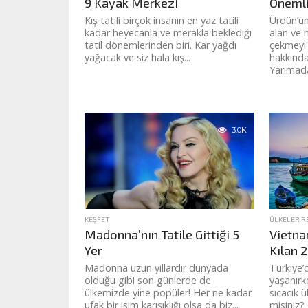
9 Kayak Merkezi
Önemli
Kış tatili birçok insanın en yaz tatili
Ürdün’ün
kadar heyecanla ve merakla beklediği
alan ve 
tatil dönemlerinden biri. Kar yağdı
çekmeyi 
yağacak ve siz hala kış...
hakkında
Yarımadas
3.0K
KEŞFET
ÜLKELER R
Madonna’nın Tatile Gittiği 5
Vietna
Yer
Kılan 2
Madonna uzun yıllardır dünyada
Türkiye’
olduğu gibi son günlerde de
yaşanırk
ülkemizde yine popüler! Her ne kadar
sıcacık 
ufak bir isim karışıklığı olsa da biz...
misiniz?