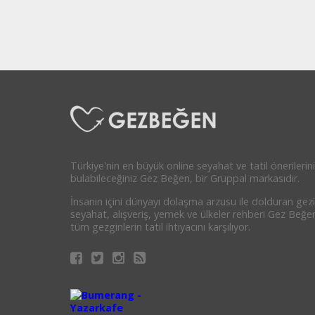
Türkiye'nin en büyük online seyahat ve tatil önerilerini
bulabileceğiniz Gez Beğen, bir Gruppal markasıdır.
İnsanın içini dünyayı dolaşma arzusu ile dolduran gezi
seyahat, alışveriş, yemek ve ülkeler rehberi Gez Beğe
tüm gezginlerin tatil ihtiyacını karşılıyor.