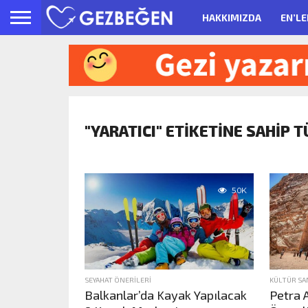
HAKKIMIZDA
EN’LE
"YARATICI" ETIKETINE SAHIP 
5.0K
SEYAHAT ÖNERILERI
KÜLTÜR SA
Balkanlar’da Kayak Yapılacak
Petra 