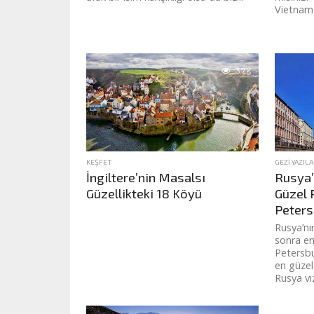
Vietnam t
3.7K
KEŞFET
GEZI YAZILA
İngiltere’nin Masalsı
Rusya’
Güzellikteki 18 Köyü
Güzel R
Peters
Rusya’nı
sonra en
Petersbur
en güzel 
Rusya viz