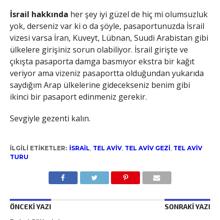
İsrail hakkında
her şey iyi güzel de hiç mi olumsuzluk
yok, derseniz var ki o da şöyle, pasaportunuzda İsrail
vizesi varsa İran, Kuveyt, Lübnan, Suudi Arabistan gibi
ülkelere girişiniz sorun olabiliyor. İsrail girişte ve
çıkışta pasaporta damga basmıyor ekstra bir kağıt
veriyor ama vizeniz pasaportta olduğundan yukarıda
saydığım Arap ülkelerine gidecekseniz benim gibi
ikinci bir pasaport edinmeniz gerekir.
Sevgiyle gezenti kalın.
İLGILI ETIKETLER:
ISRAIL
,
TEL AVIV
,
TEL AVIV GEZI
,
TEL AVIV
TURU
ÖNCEKI YAZI
SONRAKI YAZI