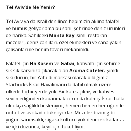
Tel Aviv’de Ne Yenir?
Tel Aviv ya da İsrail denilince hepimizin aklına falafel
ve humus geliyor ama bu sahil şehrinde deniz ürünleri
de harika. Sahildeki
Manta Ray
isimli restoran
mezeleri, deniz canlıları, özel ekmekleri ve cana yakın
çalışanları ile benim favori mekanımdı.
Falafel için
Ha Kosem
ve
Gabai,
kahvaltı için şehirde
sık sık karşınıza çıkacak olan
Aroma Cafeler.
Şimdi
sıkı durun, bir Yahudi markası olarak bildiğimiz
Starbucks İsrail Havalimanı da dahil olmak üzere
ülkede hiçbir yerde yok. Bir kafe açılmış ve kahvesi
sevilmediğinden kapanmak zorunda kalmış. İsrail halkı
oldukça sağlıklı besleniyor, hemen hemen her öğünde
nohut ve avokado tüketiyorlar. Mezeler bizim gibi
yoğun sarımsaklı, sigara kültürü yok denecek kadar az
ve içki dozunda, keyif için tüketiliyor.