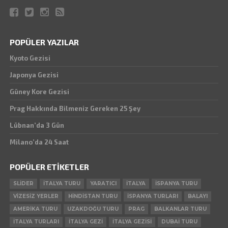
POPÜLER YAZILAR
Kyoto Gezisi
Japonya Gezisi
Güney Kore Gezisi
Prag Hakkında Bilmeniz Gereken 25 Şey
Lübnan’da 3 Gün
Milano’da 24 Saat
POPÜLER ETIKETLER
SLIDER
ITALYA TURU
YARATICI
ITALYA
ISPANYA TURU
VIZESIZ YERLER
HINDISTAN TURU
ISPANYA TURLARI
BALAYI
AMERIKA TURU
UZAKDOĞU TURU
PRAG
BALKANLAR TURU
ITALYA TURLARI
ITALYA GEZI
ITALYA GEZISI
DUBAI TURU