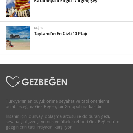
Katalonya ile İlgili 17 İlginç Şey
KEŞFET
Tayland’ın En Gizli 10 Plajı
Türkiye'nin en büyük online seyahat ve tatil önerilerini
bulabileceğiniz Gez Beğen, bir Gruppal markasıdır.
İnsanın içini dünyayı dolaşma arzusu ile dolduran gezi,
seyahat, alışveriş, yemek ve ülkeler rehberi Gez Beğen tüm
gezginlerin tatil ihtiyacını karşılıyor.