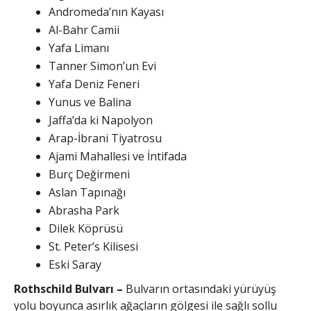
Andromeda’nın Kayası
Al-Bahr Camii
Yafa Limanı
Tanner Simon’un Evi
Yafa Deniz Feneri
Yunus ve Balina
Jaffa’da ki Napolyon
Arap-İbrani Tiyatrosu
Ajami Mahallesi ve İntifada
Burç Değirmeni
Aslan Tapınağı
Abrasha Park
Dilek Köprüsü
St. Peter’s Kilisesi
Eski Saray
Rothschild Bulvarı –
Bulvarın ortasındaki yürüyüş
yolu boyunca asırlık ağaçların gölgesi ile sağlı sollu