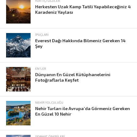
YURTIÇI GEZILER
Herkesten Uzak Kamp Tatili Yapabileceğiniz 4
Karadeniz Yaylası
İPUÇLARI
Everest Dağı Hakkında Bilmeniz Gereken 14
Şey
EN'LER
Dünyanın En Güzel Kütüphanelerini
Fotoğraflarla Keşfet
NEHIR YOLCULUĞU
Nehir Turları ile Avrupa’da Görmeniz Gereken
En Güzel 10 Nehir
SEYAHAT ÖNERILERI