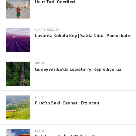
Ucuz Tatil Önerileri
YURTIÇI GEZILER
Lavanta Kokulu Köy | Salda Gölü | Pamukkale
GENEL
Güney Afrika’da Eswatini’yi Keşfediyoruz
KEŞFET
Fırat’ın Saklı Cenneti: Erzincan
KEŞFET