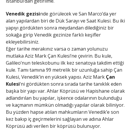
İstanbul’dan getirilme.
Venedik gezisi
nde görülecek ve San Marco’da yer
alan yapılardan biri de Dük Sarayı ve Saat Kulesi. Bu iki
yapıyı gördükten sonra meydandan dilediğiniz bir
sokağa girip Venedik gezinize farklı keşifler
ekleyebilirsiniz.
Eğer tarihe merakınız varsa o zaman yolunuzu
mutlaka Aziz Mark Çan Kulesi’ne çevirin. Bu kule,
Galileo’nun teleskobunu ilk kez senatoya takdim ettiği
kule. Tamı tamına 99 metrelik bir uzunluğa sahip Çan
Kulesi, Venedik’in en yüksek yapısı. Aziz Mark
Çan
Kulesi
‘ni gördükten sonra sırada tarihe tanıklık eden
başka bir yapı var. Ahlar Köprüsü ve Hapishane olarak
adlandırılan bu yapılar, işkence odalarının bulunduğu
ve kaçmanın mümkün olmadığı yapılar olarak biliniyor.
Bu yüzden hapse atılan mahkumların Venedik’e son
kez bakıp iç geçirmelerini sağlayan ve adına Ahlar
Köprüsü adı verilen bir köprüsü bulunuyor.