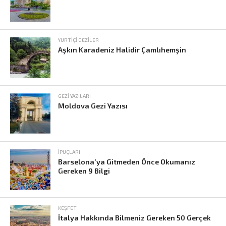
YURTIÇI GEZILER
Aşkın Karadeniz Halidir Çamlıhemşin
GEZI YAZILARI
Moldova Gezi Yazısı
İPUÇLARI
Barselona’ya Gitmeden Önce Okumanız
Gereken 9 Bilgi
KEŞFET
İtalya Hakkında Bilmeniz Gereken 50 Gerçek