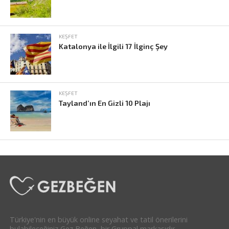
KEŞFET
Katalonya ile İlgili 17 İlginç Şey
KEŞFET
Tayland’ın En Gizli 10 Plajı
Türkiye'nin en büyük online seyahat ve tatil önerilerini
bulabileceğiniz Gez Beğen, bir Gruppal markasıdır.