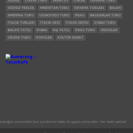
SLIDER
ITALYA TURU
YARATICI
ITALYA
ISPANYA TURU
VIZESIZ YERLER
HINDISTAN TURU
ISPANYA TURLARI
BALAYI
AMERIKA TURU
UZAKDOĞU TURU
PRAG
BALKANLAR TURU
ITALYA TURLARI
ITALYA GEZI
ITALYA GEZISI
DUBAI TURU
BALAYI TATILI
DUBAI
KIŞ TATILI
PRAG TURU
VIDEOLAR
CRUISE TURU
POPÜLER
KÜLTÜR SANAT
ezbeğen üzerindeki tüm içeriklerin hakkı Gruppal.com'a aittir. Her haklı saklıdır.