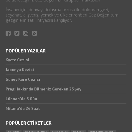
İnsanın içini dünyayı dolaşma arzusu ile dolduran gezi,
seyahat, alışveriş, yemek ve ülkeler rehberi Gez Beğen tüm
gezginlerin tatil ihtiyacını karşılıyor.
POPÜLER YAZILAR
Kyoto Gezisi
Japonya Gezisi
Güney Kore Gezisi
Prag Hakkında Bilmeniz Gereken 25 Şey
Lübnan’da 3 Gün
Milano’da 24 Saat
POPÜLER ETIKETLER