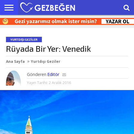
HAKKIMIZDA
EN’LER
GEZI
SEYAHAT
KEŞFET
OTEL
İPUÇLARI
YAZILARI
ÖNERILERI
YURTDIŞI GEZILER
Rüyada Bir Yer: Venedik
Ana Sayfa
Yurtdışı Geziler
Gönderen
Editör
Yayın Tarihi:
2 Aralık 2016