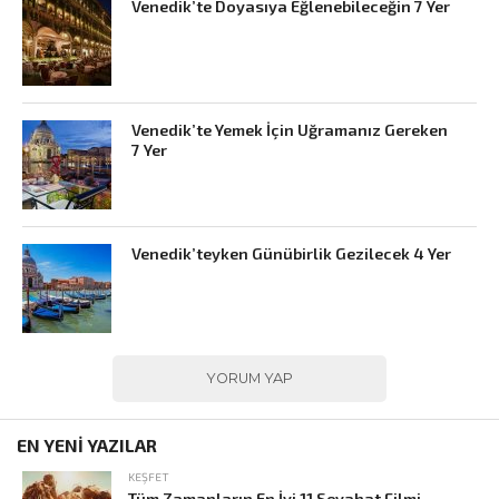
Venedik’te Doyasıya Eğlenebileceğin 7 Yer
Venedik’te Yemek İçin Uğramanız Gereken
7 Yer
Venedik’teyken Günübirlik Gezilecek 4 Yer
YORUM YAP
EN YENİ YAZILAR
KEŞFET
Tüm Zamanların En İyi 11 Seyahat Filmi