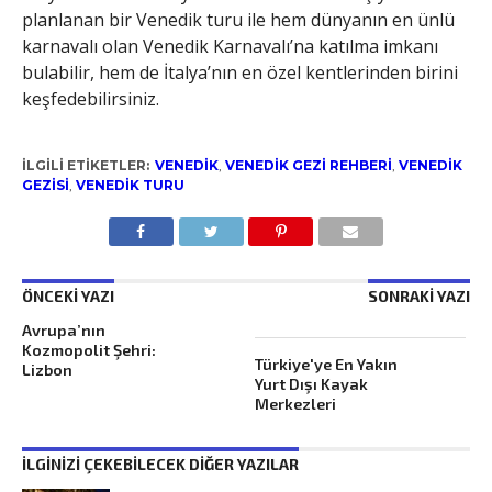
planlanan bir Venedik turu ile hem dünyanın en ünlü
karnavalı olan Venedik Karnavalı’na katılma imkanı
bulabilir, hem de İtalya’nın en özel kentlerinden birini
keşfedebilirsiniz.
İLGILI ETIKETLER:
VENEDIK
,
VENEDIK GEZI REHBERI
,
VENEDIK
GEZISI
,
VENEDIK TURU
ÖNCEKI YAZI
SONRAKI YAZI
Avrupa’nın
Kozmopolit Şehri:
Türkiye'ye En Yakın
Lizbon
Yurt Dışı Kayak
Merkezleri
İLGINIZI ÇEKEBILECEK DIĞER YAZILAR