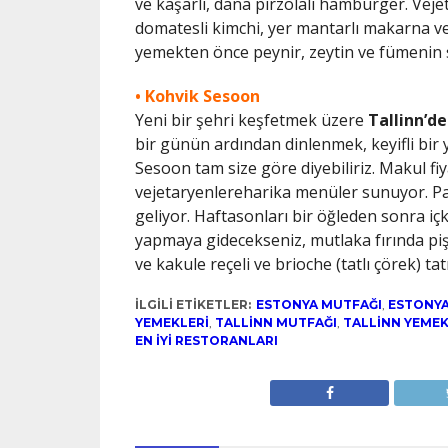
ve kaşarlı, dana pirzolalı hamburger. Vejet
domatesli kimchi, yer mantarlı makarna ve k
yemekten önce peynir, zeytin ve fümenin ser
• Kohvik Sesoon
Yeni bir şehri keşfetmek üzere
Tallinn’de
bir günün ardından dinlenmek, keyifli bir
Sesoon tam size göre diyebiliriz. Makul fi
vejetaryenlereharika menüler sunuyor. Paza
geliyor. Haftasonları bir öğleden sonra içk
yapmaya gidecekseniz, mutlaka fırında pişm
ve kakule reçeli ve brioche (tatlı çörek) tat
İLGILI ETIKETLER:
ESTONYA MUTFAĞI
,
ESTONYA
YEMEKLERI
,
TALLINN MUTFAĞI
,
TALLINN YEMEK
EN IYI RESTORANLARI