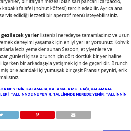
aryenler, bir İtalyan mezesi olan sarı pancarlı carpaccio,
abaklı falafel (nohut köftesi) tercih edebilir. Ayrıca ana
vis edildiği lezzetli bir aperatif menü isteyebilirsiniz.
 gezilecek yerler
listenizi neredeyse tamamladınız ve uzun
 yemek deneyimi yaşamak için en iyi yeri arıyorsunuz: Kohvik
yatlarla leziz yemekler sunan Sesoon, et yiyenlere ve
r günleri içinse brunch için dört dörtlük bir yer haline
i içerken bir arkadaşıyla yetişmek için de geçerlidir. Brunch
iş brie adındaki içi yumuşak bir çeşit Fransız peyniri, erik
malısınız.
DA NE YENIR
,
KALAMAJA
,
KALAMAJA MUTFAĞI
,
KALAMAJA
LERI
,
TALLINNDE NE YENIR
,
TALLINNDE NEREDE YENIR
,
TALLINNIN