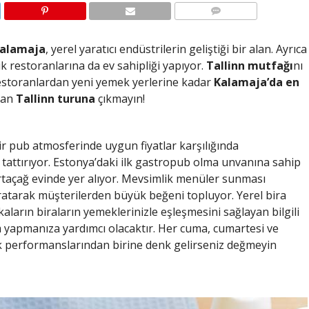
YORUMLAR
alamaja
, yerel yaratıcı endüstrilerin geliştiği bir alan. Ayrıca
ik restoranlarına da ev sahipliği yapıyor.
Tallinn mutfağı
nı
 restoranlardan yeni yemek yerlerine kadar
Kalamaja’da en
dan
Tallinn turuna
çıkmayın!
 bir pub atmosferinde uygun fiyatlar karşılığında
tattırıyor. Estonya’daki ilk gastropub olma unvanına sahip
ortaçağ evinde yer alıyor. Mevsimlik menüler sunması
ratarak müşterilerden büyük beğeni topluyor. Yerel bira
aların biraların yemeklerinizle eşleşmesini sağlayan bilgili
 yapmanıza yardımcı olacaktır. Her cuma, cumartesi ve
k performanslarından birine denk gelirseniz değmeyin