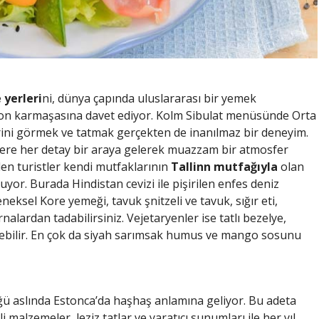
yerleri
ni, dünya çapında uluslararası bir yemek
üzyon karmaşasına davet ediyor. Kolm Sibulat menüsünde Orta
rini görmek ve tatmak gerçekten de inanılmaz bir deneyim.
ere her detay bir araya gelerek muazzam bir atmosfer
len turistler kendi mutfaklarının
Tallinn mutfağıyla
olan
or. Burada Hindistan cevizi ile pişirilen enfes deniz
neksel Kore yemeği, tavuk şnitzeli ve tavuk, sığır eti,
alardan tadabilirsiniz. Vejetaryenler ise tatlı bezelye,
ebilir. En çok da siyah sarımsak humus ve mango sosunu
ü aslında Estonca’da haşhaş anlamına geliyor. Bu adeta
i malzemeler, leziz tatlar ve yaratıcı sunumları ile her yıl