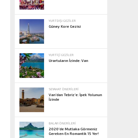
YURTDIŞI GEZILER
Güney Kore Gezisi
YURTIÇI GEZILER
Urartuların İzinde: Van
SEYAHAT ÖNERILERI
Van’dan Tebriz’e: İpek Yolunun
İzinde
BALAYI ÖNERILERI
2020’de Mutlaka Görmeniz
Gereken En Romantik 15 Yer!