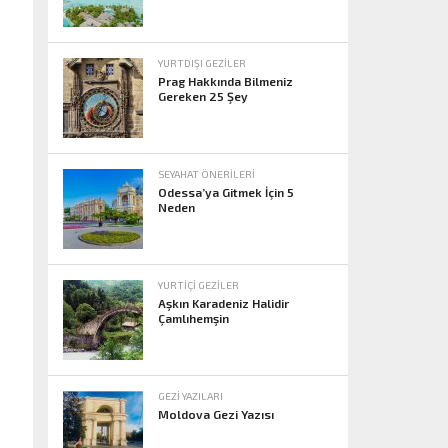
YURTDIŞI GEZILER
Prag Hakkında Bilmeniz
Gereken 25 Şey
SEYAHAT ÖNERILERI
Odessa’ya Gitmek İçin 5
Neden
YURTIÇI GEZILER
Aşkın Karadeniz Halidir
Çamlıhemşin
GEZI YAZILARI
Moldova Gezi Yazısı