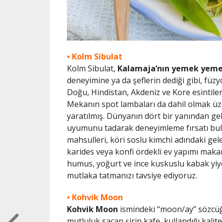
• Kolm Sibulat
Kolm Sibulat,
Kalamaja’nın yemek yeme 
deneyimine ya da şeflerin dediği gibi, f
Doğu, Hindistan, Akdeniz ve Kore esintile
Mekanın spot lambaları da dahil olmak üz
yaratılmış. Dünyanın dört bir yanından ge
uyumunu tadarak deneyimleme fırsatı buluy
mahsulleri, köri soslu kimchi adındaki gele
karides veya konfi ördekli ev yapımı makarn
humus, yoğurt ve ince kuskuslu kabak yiy
mutlaka tatmanızı tavsiye ediyoruz.
• Kohvik Moon
Kohvik Moon
ismindeki “moon/ay” sözcüğ
mutluluk saçan şirin kafe, kullandığı kalitel