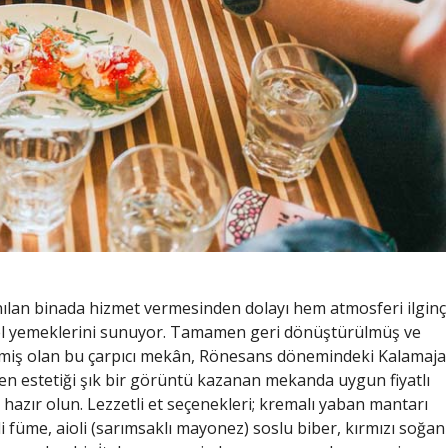
nılan binada hizmet vermesinden dolayı hem atmosferi ilginç
l yemeklerini sunuyor. Tamamen geri dönüştürülmüş ve
nmiş olan bu çarpıcı mekân, Rönesans dönemindeki Kalamaja
ken estetiği şık bir görüntü kazanan mekanda uygun fiyatlı
hazır olun. Lezzetli et seçenekleri; kremalı yaban mantarı
li füme, aioli (sarımsaklı mayonez) soslu biber, kırmızı soğan