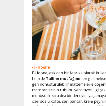
• F-Hoone
F-Hoone, eskiden bir fabrika olarak kulla
hem de
Tallinn mutfağının
en gelenekse
geri dönüştürülebilir malzemelerle döşe
restoranlarının ruhunu yansıtıyor. İlgi çe
menüsü ile sıra dışı bir deneyim yaşamaya 
özel soslu köfte, sarı pancar, krem peynir