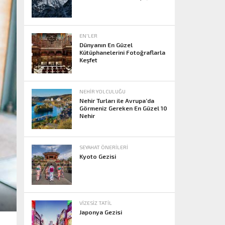
EN'LER
Dünyanın En Güzel
Kütüphanelerini Fotoğraflarla
Keşfet
NEHIR YOLCULUĞU
Nehir Turları ile Avrupa’da
Görmeniz Gereken En Güzel 10
Nehir
SEYAHAT ÖNERILERI
Kyoto Gezisi
VIZESIZ TATIL
Japonya Gezisi