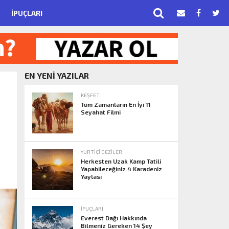
İPUÇLARI
EN YENİ YAZILAR
KEŞFET
Tüm Zamanların En İyi 11
Seyahat Filmi
YURTIÇI GEZILER
Herkesten Uzak Kamp Tatili
Yapabileceğiniz 4 Karadeniz
Yaylası
İPUÇLARI
Everest Dağı Hakkında
Bilmeniz Gereken 14 Şey