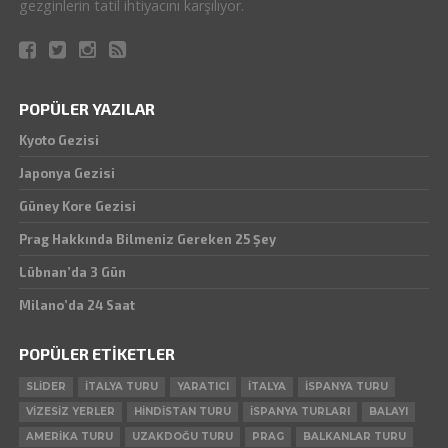
gezginlerin tatil ihtiyacını karşılıyor.
POPÜLER YAZILAR
Kyoto Gezisi
Japonya Gezisi
Güney Kore Gezisi
Prag Hakkında Bilmeniz Gereken 25 Şey
Lübnan’da 3 Gün
Milano’da 24 Saat
POPÜLER ETIKETLER
SLIDER
ITALYA TURU
YARATICI
ITALYA
ISPANYA TURU
VIZESIZ YERLER
HINDISTAN TURU
ISPANYA TURLARI
BALAYI
AMERIKA TURU
UZAKDOĞU TURU
PRAG
BALKANLAR TURU