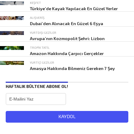
KEŞFET
4.4K
Türkiye’de Kayak Yapılacak En Güzel Yerler
ALIŞVERIŞ
252.0K
Dubai’den Alınacak En Güzel 6 Eşya
YURTDIŞI GEZILER
4.5K
Avrupa’nın Kozmopolit Şehri: Lizbon
TROPIK TATIL
4.6K
Amazon Hakkında Çarpıcı Gerçekler
YURTIÇI GEZILER
5.7K
Amasya Hakkında Bilmeniz Gereken 7 Şey
HAFTALIK BÜLTENE ABONE OL!