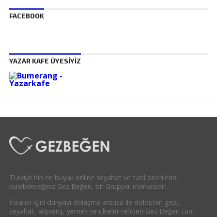
FACEBOOK
YAZAR KAFE ÜYESIYIZ
Türkiye'nin en büyük online seyahat ve tatil önerilerini
bulabileceğiniz Gez Beğen, bir Gruppal markasıdır.
İnsanın içini dünyayı dolaşma arzusu ile dolduran gezi,
seyahat, alışveriş, yemek ve ülkeler rehberi Gez Beğen tüm