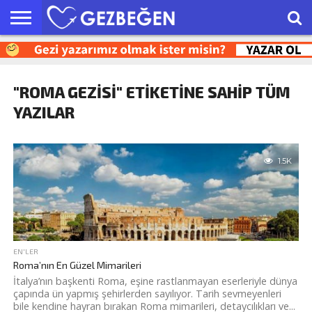
HAKKIMIZDA
EN’LER
GEZI
SEYAHAT
KEŞFET
OTEL
İPUÇLARI
YAZILARI
ÖNERILERI
"ROMA GEZISI" ETIKETINE SAHIP TÜM
YAZILAR
1.5K
EN'LER
Roma’nın En Güzel Mimarileri
İtalya’nın başkenti Roma, eşine rastlanmayan eserleriyle dünya
çapında ün yapmış şehirlerden sayılıyor. Tarih sevmeyenleri
bile kendine hayran bırakan Roma mimarileri, detaycılıkları ve...